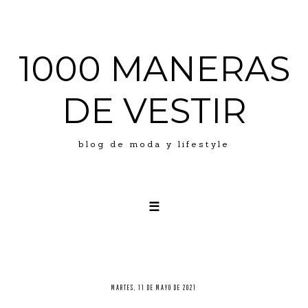
1000 MANERAS
DE VESTIR
blog de moda y lifestyle
☰
LOOKS
ABOUT ME
PRESS
MARTES, 11 DE MAYO DE 2021