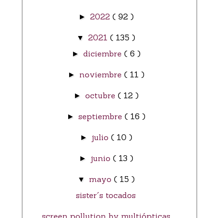
2022
( 92 )
►
2021
( 135 )
▼
diciembre
( 6 )
►
noviembre
( 11 )
►
octubre
( 12 )
►
septiembre
( 16 )
►
julio
( 10 )
►
junio
( 13 )
►
mayo
( 15 )
▼
sister´s tocados
screen pollution by multiópticas