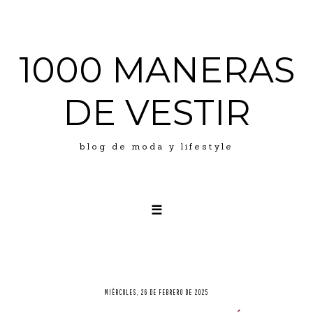
1000 MANERAS
DE VESTIR
blog de moda y lifestyle
☰
LOOKS
ABOUT ME
PRESS
MIÉRCOLES, 26 DE FEBRERO DE 2025