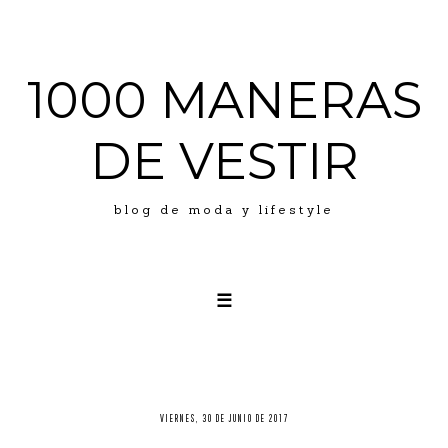
1000 MANERAS
DE VESTIR
blog de moda y lifestyle
☰
LOOKS
ABOUT ME
PRESS
VIERNES, 30 DE JUNIO DE 2017