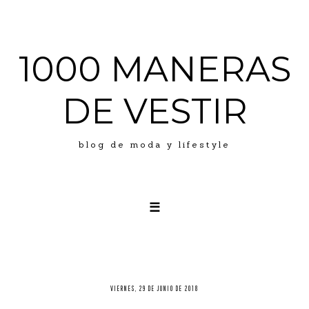
1000 MANERAS
DE VESTIR
blog de moda y lifestyle
☰
LOOKS
ABOUT ME
PRESS
VIERNES, 29 DE JUNIO DE 2018