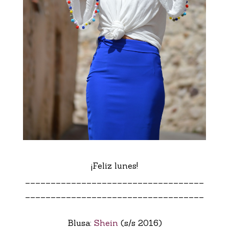
¡Feliz lunes!
___________________________________
___________________________________
Blusa:
Shein
(s/s 2016)