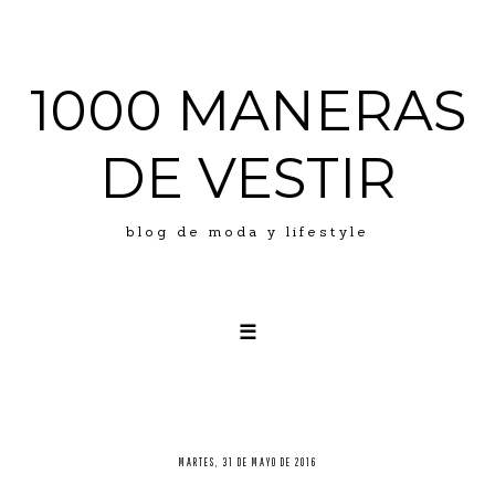
1000 MANERAS
DE VESTIR
blog de moda y lifestyle
☰
LOOKS
ABOUT ME
PRESS
MARTES, 31 DE MAYO DE 2016