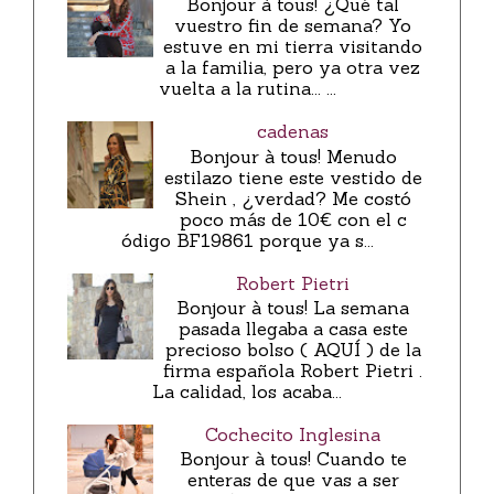
Bonjour à tous! ¿Qué tal
vuestro fin de semana? Yo
estuve en mi tierra visitando
a la familia, pero ya otra vez
vuelta a la rutina... ...
cadenas
Bonjour à tous! Menudo
estilazo tiene este vestido de
Shein , ¿verdad? Me costó
poco más de 10€ con el c
ódigo BF19861 porque ya s...
Robert Pietri
Bonjour à tous! La semana
pasada llegaba a casa este
precioso bolso ( AQUÍ ) de la
firma española Robert Pietri .
La calidad, los acaba...
Cochecito Inglesina
Bonjour à tous! Cuando te
enteras de que vas a ser