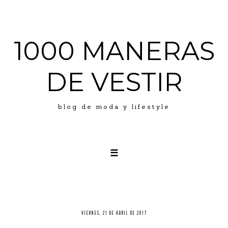
1000 MANERAS
DE VESTIR
blog de moda y lifestyle
☰
LOOKS
ABOUT ME
PRESS
VIERNES, 21 DE ABRIL DE 2017