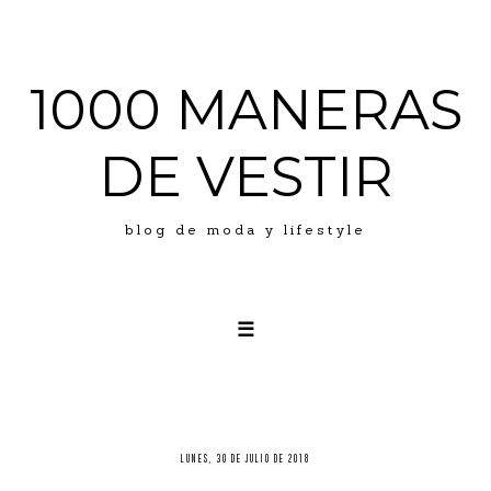
1000 MANERAS
DE VESTIR
blog de moda y lifestyle
☰
LOOKS
ABOUT ME
PRESS
LUNES, 30 DE JULIO DE 2018