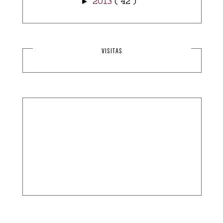
2013
( 42 )
►
VISITAS