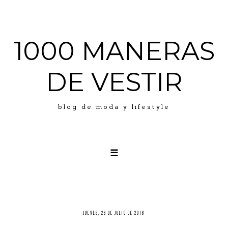
1000 MANERAS
DE VESTIR
blog de moda y lifestyle
☰
LOOKS
ABOUT ME
PRESS
JUEVES, 26 DE JULIO DE 2018