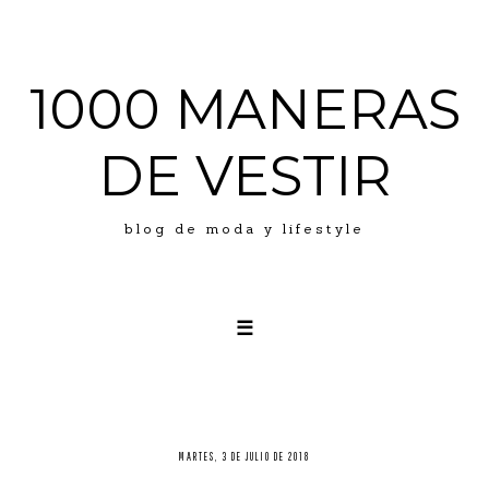
1000 MANERAS
DE VESTIR
blog de moda y lifestyle
☰
LOOKS
ABOUT ME
PRESS
MARTES, 3 DE JULIO DE 2018