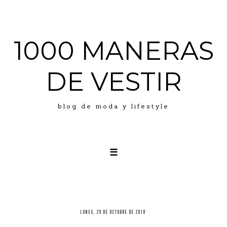
1000 MANERAS
DE VESTIR
blog de moda y lifestyle
☰
LOOKS
ABOUT ME
PRESS
LUNES, 29 DE OCTUBRE DE 2018