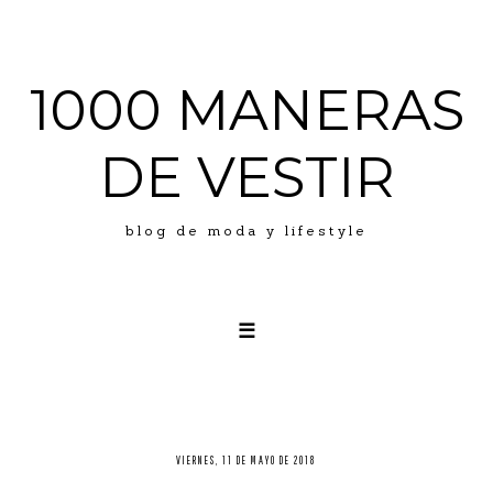
1000 MANERAS
DE VESTIR
blog de moda y lifestyle
☰
LOOKS
ABOUT ME
PRESS
VIERNES, 11 DE MAYO DE 2018