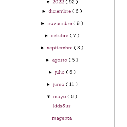
2022
( 92 )
▼
diciembre
( 6 )
►
noviembre
( 8 )
►
octubre
( 7 )
►
septiembre
( 3 )
►
agosto
( 5 )
►
julio
( 6 )
►
junio
( 11 )
►
mayo
( 6 )
▼
kids&us
magenta