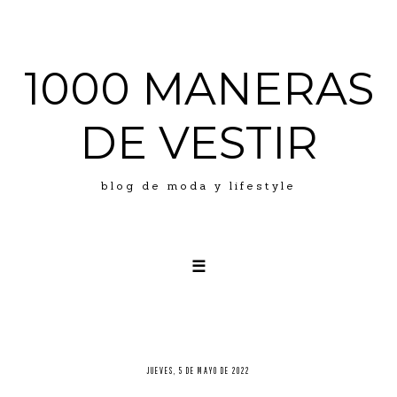
1000 MANERAS
DE VESTIR
blog de moda y lifestyle
☰
LOOKS
ABOUT ME
PRESS
JUEVES, 5 DE MAYO DE 2022