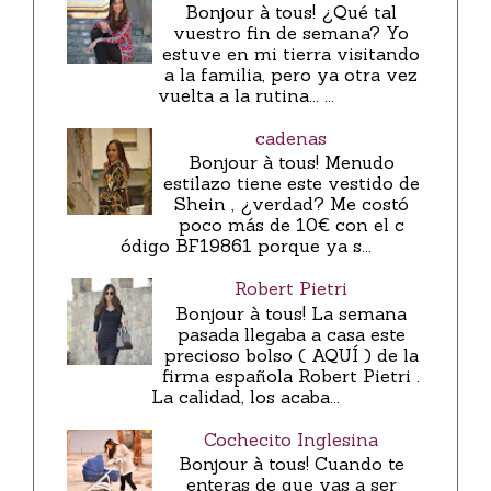
Bonjour à tous! ¿Qué tal
vuestro fin de semana? Yo
estuve en mi tierra visitando
a la familia, pero ya otra vez
vuelta a la rutina... ...
cadenas
Bonjour à tous! Menudo
estilazo tiene este vestido de
Shein , ¿verdad? Me costó
poco más de 10€ con el c
ódigo BF19861 porque ya s...
Robert Pietri
Bonjour à tous! La semana
pasada llegaba a casa este
precioso bolso ( AQUÍ ) de la
firma española Robert Pietri .
La calidad, los acaba...
Cochecito Inglesina
Bonjour à tous! Cuando te
enteras de que vas a ser