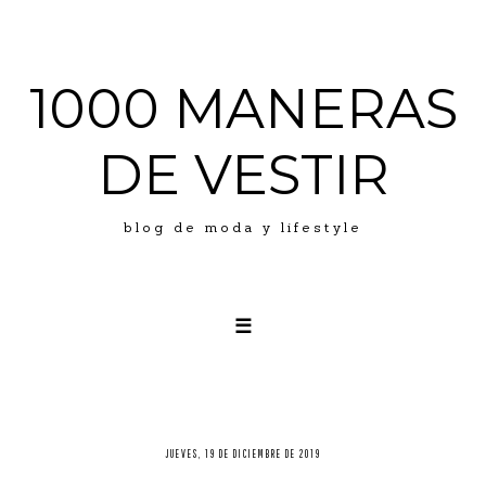
1000 MANERAS
DE VESTIR
blog de moda y lifestyle
☰
LOOKS
ABOUT ME
PRESS
JUEVES, 19 DE DICIEMBRE DE 2019