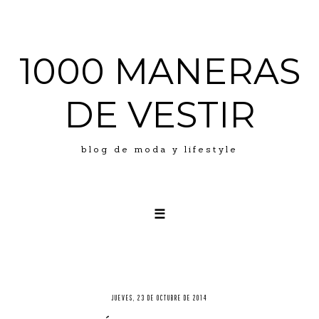
1000 MANERAS
DE VESTIR
blog de moda y lifestyle
☰
LOOKS
ABOUT ME
PRESS
JUEVES, 23 DE OCTUBRE DE 2014