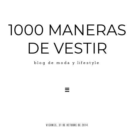
1000 MANERAS
DE VESTIR
blog de moda y lifestyle
☰
LOOKS
ABOUT ME
PRESS
VIERNES, 31 DE OCTUBRE DE 2014