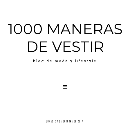
1000 MANERAS
DE VESTIR
blog de moda y lifestyle
☰
LOOKS
ABOUT ME
PRESS
LUNES, 27 DE OCTUBRE DE 2014