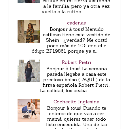
estuve en mi tierra visitando
a la familia, pero ya otra vez
vuelta a la rutina... ...
cadenas
Bonjour à tous! Menudo
estilazo tiene este vestido de
Shein , ¿verdad? Me costó
poco más de 10€ con el c
ódigo BF19861 porque ya s...
Robert Pietri
Bonjour à tous! La semana
pasada llegaba a casa este
precioso bolso ( AQUÍ ) de la
firma española Robert Pietri .
La calidad, los acaba...
Cochecito Inglesina
Bonjour à tous! Cuando te
enteras de que vas a ser
mamá, quieres tener todo
listo enseguida. Una de las