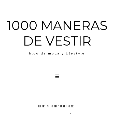
1000 MANERAS
DE VESTIR
blog de moda y lifestyle
☰
LOOKS
ABOUT ME
PRESS
JUEVES, 16 DE SEPTIEMBRE DE 2021