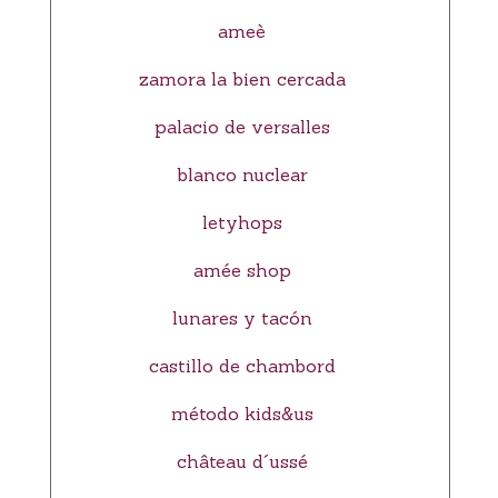
ameè
zamora la bien cercada
palacio de versalles
blanco nuclear
letyhops
amée shop
lunares y tacón
castillo de chambord
método kids&us
château d´ussé