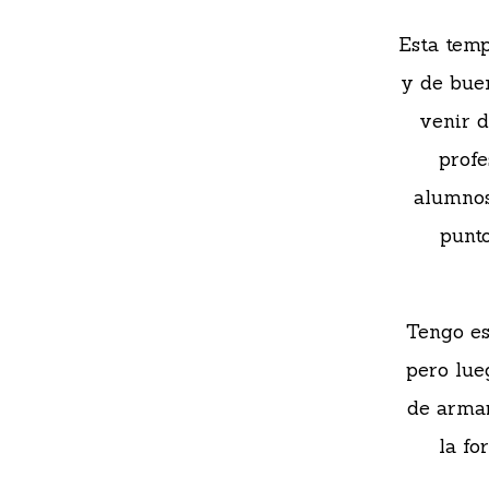
Esta temp
y de bue
venir d
profe
alumnos
punt
Tengo es
pero lue
de armar
la fo