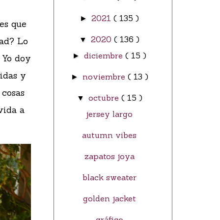
2021
( 135 )
►
 es que
2020
( 136 )
dad? Lo
▼
diciembre
( 15 )
►
. Yo doy
idas y
noviembre
( 13 )
►
 cosas
octubre
( 15 )
▼
vida a
jersey largo
autumn vibes
zapatos joya
black sweater
golden jacket
gráfico