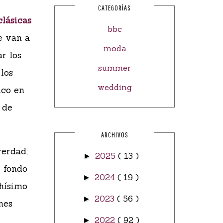
CATEGORÍAS
lásicas
bbc
e van a
moda
r los
summer
 los
wedding
ico en
 de
ARCHIVOS
verdad,
2025
( 13 )
►
l fondo
2024
( 19 )
►
hísimo
2023
( 56 )
►
ones
2022
( 92 )
►