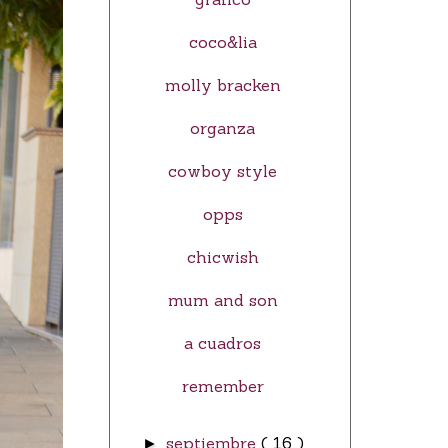
coco&lia
molly bracken
organza
cowboy style
opps
chicwish
mum and son
a cuadros
remember
septiembre
( 16 )
►