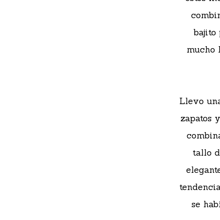
combin
bajito
mucho l
Llevo una
zapatos y
combina
tallo 
elegant
tendencia
se hab