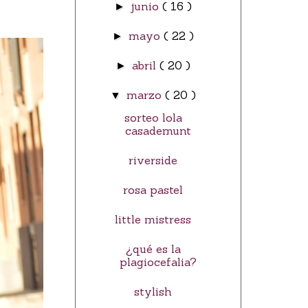
junio
( 16 )
►
mayo
( 22 )
►
abril
( 20 )
►
marzo
( 20 )
▼
sorteo lola
casademunt
riverside
rosa pastel
little mistress
¿qué es la
plagiocefalia?
stylish