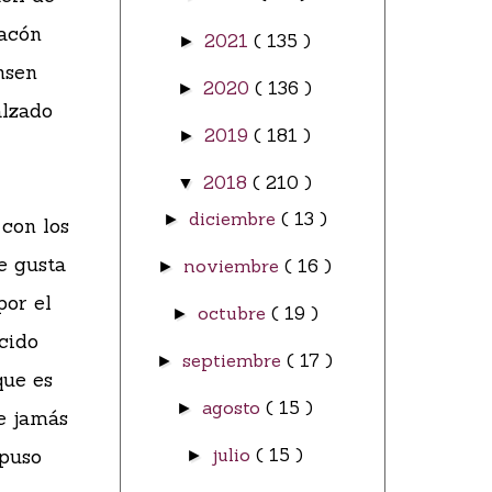
tacón
2021
( 135 )
►
nsen
2020
( 136 )
►
alzado
2019
( 181 )
►
2018
( 210 )
▼
diciembre
( 13 )
►
con los
me gusta
noviembre
( 16 )
►
por el
octubre
( 19 )
►
ecido
septiembre
( 17 )
►
que es
agosto
( 15 )
►
ue jamás
 puso
julio
( 15 )
►