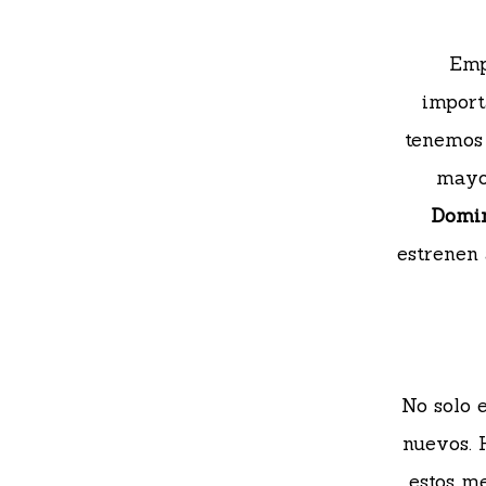
Emp
import
tenemos
mayor
Domi
estrenen 
No solo 
nuevos. 
estos me