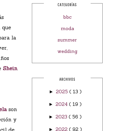
CATEGORÍAS
ás
bbc
a que
moda
para la
summer
er,
wedding
iños
de
Shein
.
ARCHIVOS
2025
( 13 )
►
2024
( 19 )
►
ela
son
2023
( 56 )
►
cción y
cil de
2022
( 92 )
►