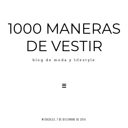
1000 MANERAS
DE VESTIR
blog de moda y lifestyle
☰
LOOKS
ABOUT ME
PRESS
MIÉRCOLES, 7 DE DICIEMBRE DE 2016