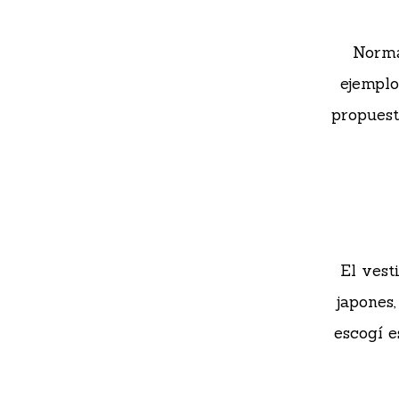
Norma
ejemplo
propuest
El vest
japones,
escogí e