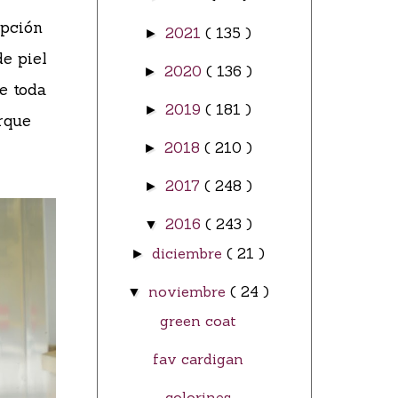
opción
2021
( 135 )
►
e piel
2020
( 136 )
►
e toda
2019
( 181 )
►
rque
2018
( 210 )
►
2017
( 248 )
►
2016
( 243 )
▼
diciembre
( 21 )
►
noviembre
( 24 )
▼
green coat
fav cardigan
colorines