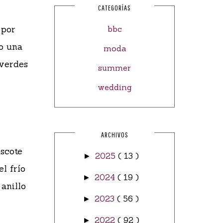
CATEGORÍAS
 por
bbc
go una
moda
 verdes
summer
wedding
ARCHIVOS
escote
2025
( 13 )
►
l frío
2024
( 19 )
►
anillo
2023
( 56 )
►
2022
( 92 )
►