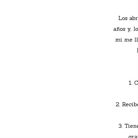
Los abr
años y, 
mi me ll
1. 
2. Recib
3. Tien
gra