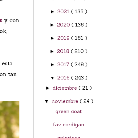
2021
( 135 )
►
es
y con
2020
( 136 )
►
ok,
2019
( 181 )
►
2018
( 210 )
►
 esta
2017
( 248 )
►
Son tan
2016
( 243 )
▼
diciembre
( 21 )
►
noviembre
( 24 )
▼
green coat
fav cardigan
colorines