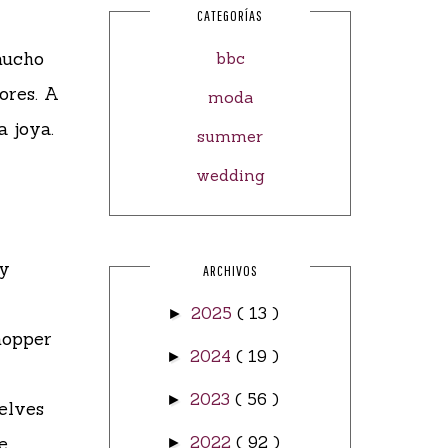
CATEGORÍAS
mucho
bbc
ores. A
moda
 joya.
summer
wedding
 y
ARCHIVOS
2025
( 13 )
►
hopper
2024
( 19 )
►
2023
( 56 )
►
uelves
e.
2022
( 92 )
►