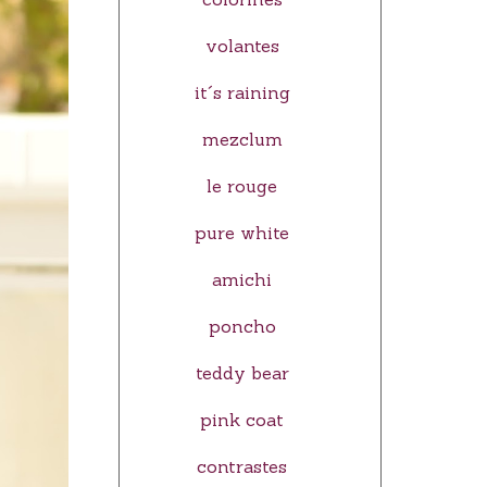
volantes
it´s raining
mezclum
le rouge
pure white
amichi
poncho
teddy bear
pink coat
contrastes