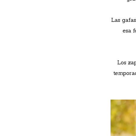
Las gafas
esa f
Los za
temporad