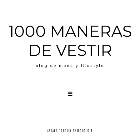
1000 MANERAS
DE VESTIR
blog de moda y lifestyle
☰
LOOKS
ABOUT ME
PRESS
SÁBADO, 19 DE DICIEMBRE DE 2015