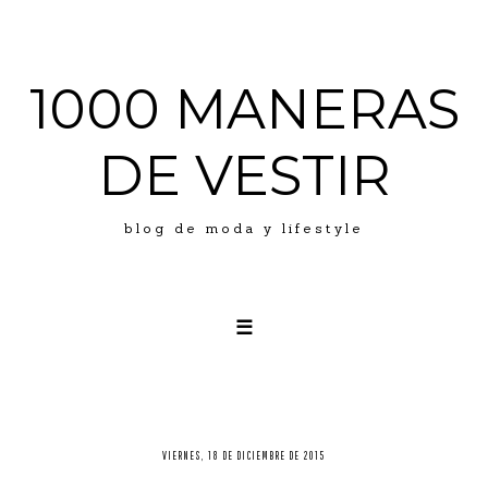
1000 MANERAS
DE VESTIR
blog de moda y lifestyle
☰
LOOKS
ABOUT ME
PRESS
VIERNES, 18 DE DICIEMBRE DE 2015