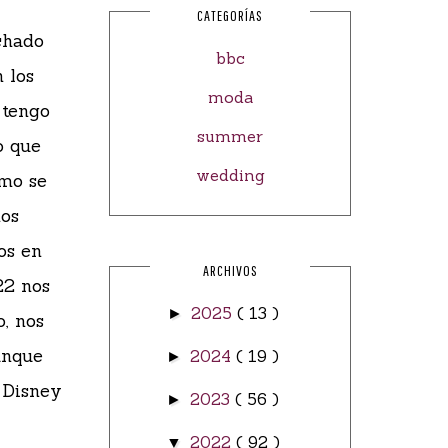
CATEGORÍAS
chado
bbc
 los
moda
 tengo
summer
o que
wedding
omo se
mos
os en
ARCHIVOS
22 nos
2025
( 13 )
►
o, nos
unque
2024
( 19 )
►
a Disney
2023
( 56 )
►
2022
( 92 )
▼