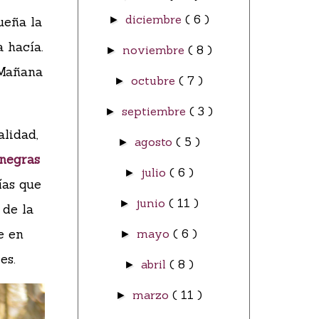
diciembre
( 6 )
ueña la
►
a hacía.
noviembre
( 8 )
►
 Mañana
octubre
( 7 )
►
septiembre
( 3 )
►
alidad,
agosto
( 5 )
►
 negras
julio
( 6 )
►
ías que
junio
( 11 )
►
 de la
e en
mayo
( 6 )
►
es.
abril
( 8 )
►
marzo
( 11 )
►