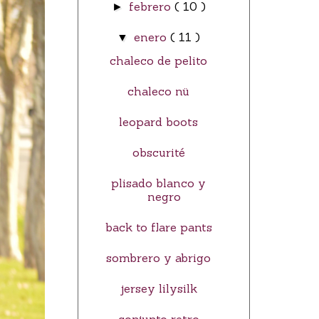
febrero
( 10 )
►
enero
( 11 )
▼
chaleco de pelito
chaleco nü
leopard boots
obscurité
plisado blanco y
negro
back to flare pants
sombrero y abrigo
jersey lilysilk