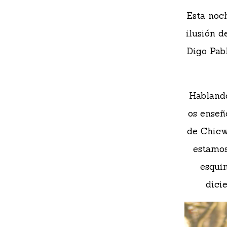
Esta noc
ilusión d
Digo Pab
Hablando
os enseñ
de Chicw
estamos
esqui
dici