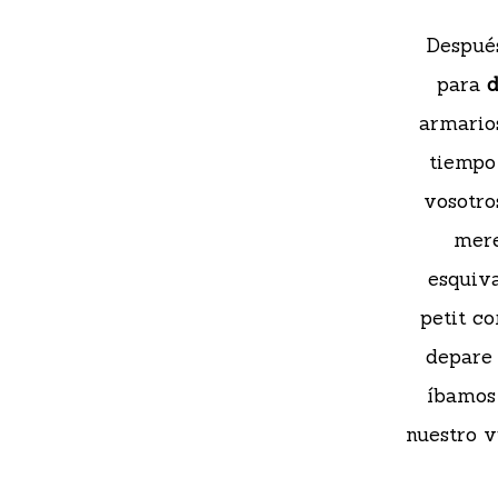
Después
para
d
armario
tiempo 
vosotro
mere
esquiva
petit co
depare 
íbamos 
nuestro v