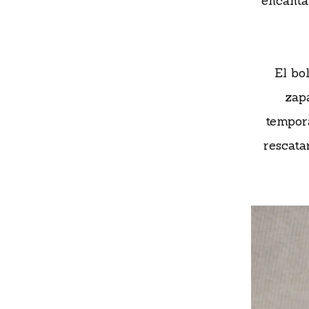
encanta
El bo
zap
tempor
rescata