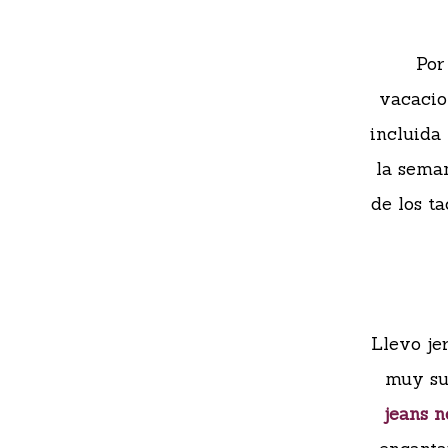
Por
vacacio
incluida
la seman
de los t
Llevo je
muy su
jeans n