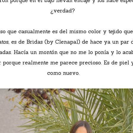
ron porque en el bajo llevan encaje y los hace espec
¿verdad?
lso que casualmente es del mismo color y tejido que
atos, es de Bridas (by Clenapal) de hace ya un par 
adas. Hacía un montón que no me lo ponía y lo aca
r porque realmente me parece precioso. Es de piel 
como nuevo.