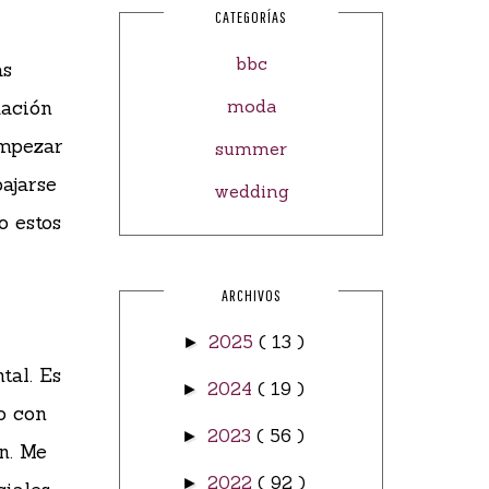
CATEGORÍAS
bbc
as
uación
moda
empezar
summer
bajarse
wedding
o estos
ARCHIVOS
2025
( 13 )
►
tal. Es
2024
( 19 )
►
o con
2023
( 56 )
►
n. Me
2022
( 92 )
►