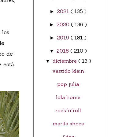
iales,
2021
( 135 )
►
2020
( 136 )
►
 los
2019
( 181 )
►
de
2018
( 210 )
▼
bo de
diciembre
( 13 )
▼
y está
vestido klein
pop julia
lola home
rock´n´roll
marila shoes
j´dos