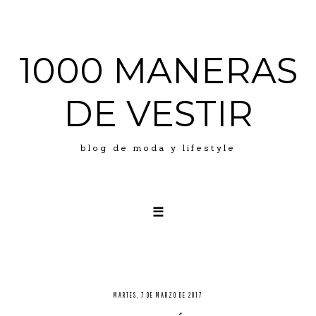
1000 MANERAS
DE VESTIR
blog de moda y lifestyle
☰
LOOKS
ABOUT ME
PRESS
MARTES, 7 DE MARZO DE 2017