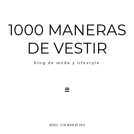
1000 MANERAS
DE VESTIR
blog de moda y lifestyle
☰
LOOKS
ABOUT ME
PRESS
JUEVES, 12 DE MAYO DE 2016