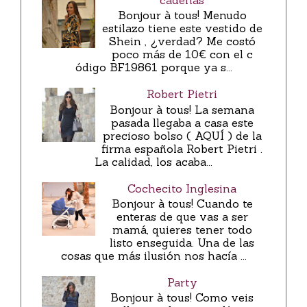
cadenas
Bonjour à tous! Menudo
estilazo tiene este vestido de
Shein , ¿verdad? Me costó
poco más de 10€ con el c
ódigo BF19861 porque ya s...
Robert Pietri
Bonjour à tous! La semana
pasada llegaba a casa este
precioso bolso ( AQUÍ ) de la
firma española Robert Pietri .
La calidad, los acaba...
Cochecito Inglesina
Bonjour à tous! Cuando te
enteras de que vas a ser
mamá, quieres tener todo
listo enseguida. Una de las
cosas que más ilusión nos hacía ...
Party
Bonjour à tous! Como veis