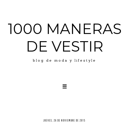
1000 MANERAS
DE VESTIR
blog de moda y lifestyle
☰
LOOKS
ABOUT ME
PRESS
JUEVES, 26 DE NOVIEMBRE DE 2015