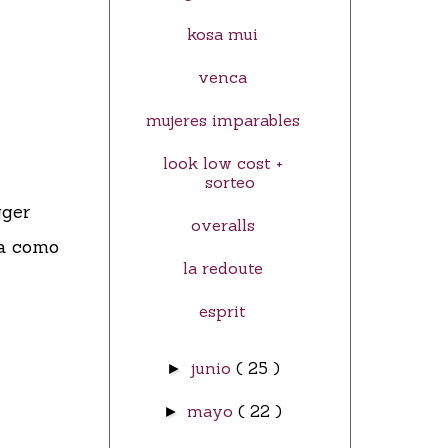
kosa mui
venca
mujeres imparables
look low cost +
sorteo
gger
overalls
da como
la redoute
esprit
junio
( 25 )
►
mayo
( 22 )
►