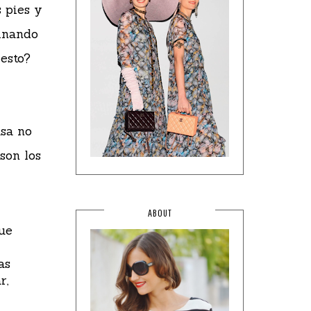
s pies y
inando
 esto?
asa no
son los
ABOUT
que
as
r,