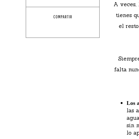
A veces, 
tienes q
COMPARTIR
el rest
Siempre
falta nun
Los
las 
agua
sin 
lo a