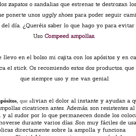
los zapatos o sandalias que estrenas te destrozan lo
ue ponerte unos
uggly shoes
para poder seguir cam
o del día. ¿Queréis saber lo que hago yo para evitar
Uso
Compeed ampollas
.
 llevo en el bolso mi cajita con los apósitos y en c
ca el stick. Os recomiendo estos dos productos, que 
que siempre uso y me van genial:
livian el dolor al instante y ayudan a 
apósitos
,
que a
ampollas cicatricen antes. Además, son resistentes al
 y al sudor por lo que permanecen donde los coloc
moverse durante varios días.
Son muy fáciles de usa
plicas directamente sobre la ampolla y funciona