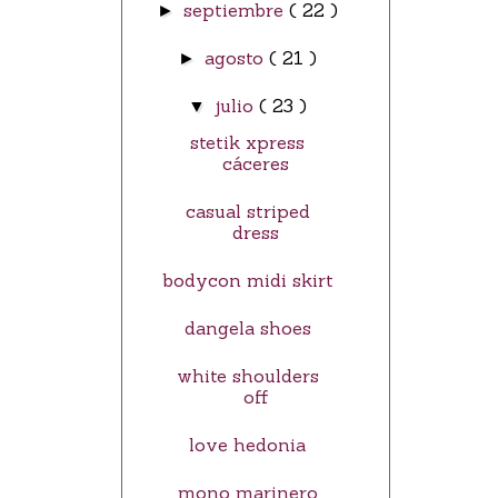
septiembre
( 22 )
►
agosto
( 21 )
►
julio
( 23 )
▼
stetik xpress
cáceres
casual striped
dress
bodycon midi skirt
dangela shoes
white shoulders
off
love hedonia
mono marinero