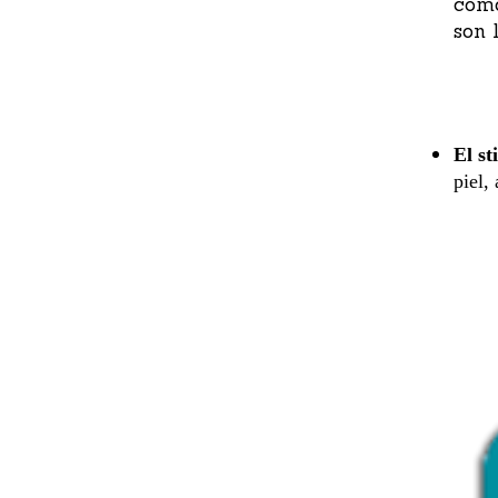
como
son 
El
st
piel,