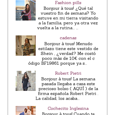
Fashion pills
Bonjour à tous! ¿Qué tal
vuestro fin de semana? Yo
estuve en mi tierra visitando
a la familia, pero ya otra vez
vuelta a la rutina... ...
cadenas
Bonjour à tous! Menudo
estilazo tiene este vestido de
Shein , ¿verdad? Me costó
poco más de 10€ con el c
ódigo BF19861 porque ya s...
Robert Pietri
Bonjour à tous! La semana
pasada llegaba a casa este
precioso bolso ( AQUÍ ) de la
firma española Robert Pietri .
La calidad, los acaba...
Cochecito Inglesina
Bonjour à tous! Cuando te