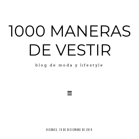
1000 MANERAS
DE VESTIR
blog de moda y lifestyle
☰
LOOKS
ABOUT ME
PRESS
VIERNES, 19 DE DICIEMBRE DE 2014