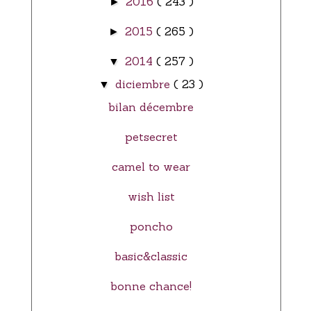
2016
( 243 )
►
2015
( 265 )
►
2014
( 257 )
▼
diciembre
( 23 )
▼
bilan décembre
petsecret
camel to wear
wish list
poncho
basic&classic
bonne chance!