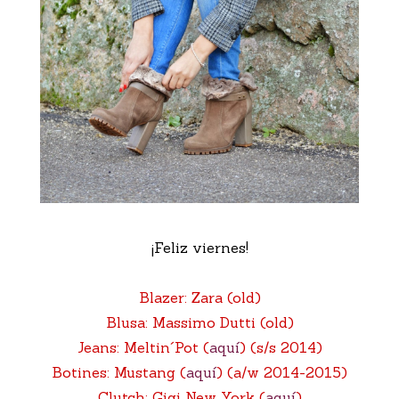
¡Feliz viernes!
Blazer: Zara (old)
Blusa: Massimo Dutti (old)
Jeans: Meltin´Pot (
aquí
) (s/s 2014)
Botines: Mustang (
aquí
) (a/w 2014-2015)
Clutch: Gigi New York (
aquí
)