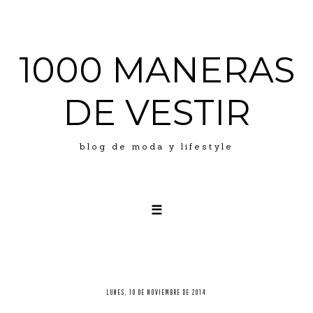
1000 MANERAS
DE VESTIR
blog de moda y lifestyle
☰
LOOKS
ABOUT ME
PRESS
LUNES, 10 DE NOVIEMBRE DE 2014