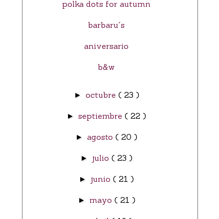
polka dots for autumn
barbaru´s
aniversario
b&w
octubre
( 23 )
►
septiembre
( 22 )
►
agosto
( 20 )
►
julio
( 23 )
►
junio
( 21 )
►
mayo
( 21 )
►