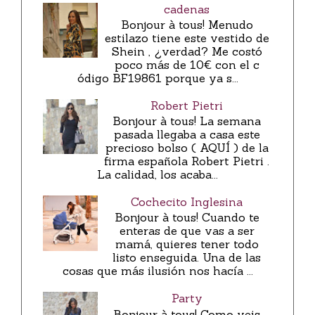
cadenas
Bonjour à tous! Menudo
estilazo tiene este vestido de
Shein , ¿verdad? Me costó
poco más de 10€ con el c
ódigo BF19861 porque ya s...
Robert Pietri
Bonjour à tous! La semana
pasada llegaba a casa este
precioso bolso ( AQUÍ ) de la
firma española Robert Pietri .
La calidad, los acaba...
Cochecito Inglesina
Bonjour à tous! Cuando te
enteras de que vas a ser
mamá, quieres tener todo
listo enseguida. Una de las
cosas que más ilusión nos hacía ...
Party
Bonjour à tous! Como veis