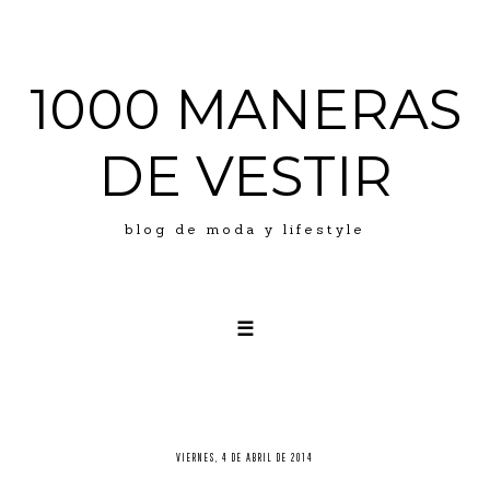
1000 MANERAS
DE VESTIR
blog de moda y lifestyle
☰
LOOKS
ABOUT ME
PRESS
VIERNES, 4 DE ABRIL DE 2014