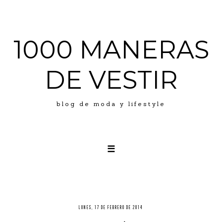
1000 MANERAS
DE VESTIR
blog de moda y lifestyle
☰
LOOKS
ABOUT ME
PRESS
LUNES, 17 DE FEBRERO DE 2014