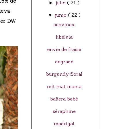
15% de
julio
( 21 )
►
nueva
junio
( 22 )
▼
imer DW
suavinex
libélula
envie de fraise
degradé
burgundy floral
mit mat mama
bañera bebé
séraphine
madrigal