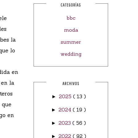
CATEGORÍAS
ele
bbc
des
moda
bes la
summer
que lo
wedding
dida en
 en la
ARCHIVOS
teros
2025
( 13 )
►
a que
2024
( 19 )
►
ngo en
2023
( 56 )
►
2022
( 92 )
►