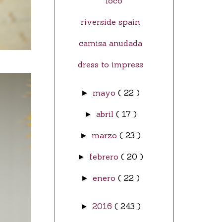
loco
riverside spain
camisa anudada
dress to impress
mayo
( 22 )
►
abril
( 17 )
►
marzo
( 23 )
►
febrero
( 20 )
►
enero
( 22 )
►
2016
( 243 )
►