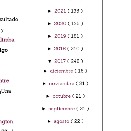
2021
( 135 )
►
esultado
2020
( 136 )
►
uy
2019
( 181 )
►
limba
2018
( 210 )
►
igo
2017
( 248 )
▼
diciembre
( 16 )
►
ntre
noviembre
( 21 )
►
 ¡Una
octubre
( 21 )
►
septiembre
( 21 )
►
ngton
.
agosto
( 22 )
►