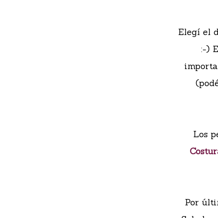
Elegí el 
:-)
importa
(pod
Los p
Costur
Por últi