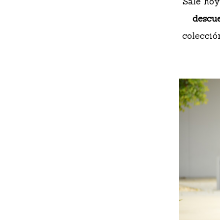
Sale hoy
descu
colecció