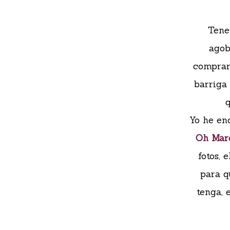
Tene
agob
comprar
barriga 
q
Yo he en
Oh Mar
fotos, 
para q
tenga, 