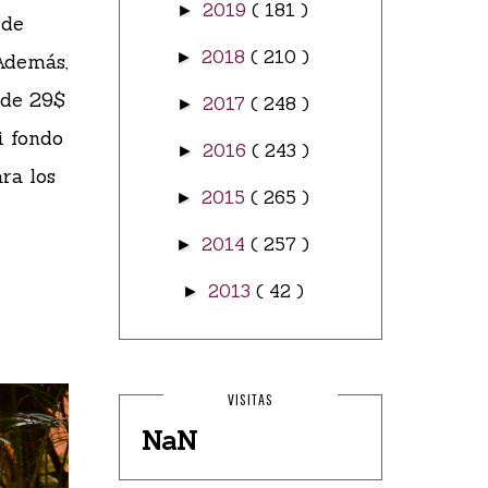
2019
( 181 )
►
 de
2018
( 210 )
►
Además,
 de 29$
2017
( 248 )
►
i fondo
2016
( 243 )
►
ra los
2015
( 265 )
►
2014
( 257 )
►
2013
( 42 )
►
VISITAS
NaN