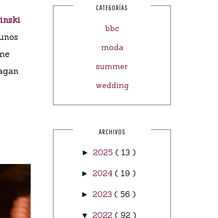
CATEGORÍAS
inski
bbc
gunos
moda
 me
summer
hagan
wedding
ARCHIVOS
2025
( 13 )
►
2024
( 19 )
►
2023
( 56 )
►
2022
( 92 )
▼