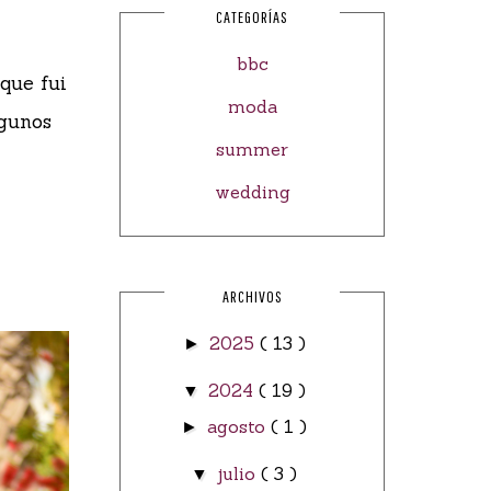
CATEGORÍAS
bbc
que fui
moda
gunos
summer
wedding
ARCHIVOS
2025
( 13 )
►
2024
( 19 )
▼
agosto
( 1 )
►
julio
( 3 )
▼