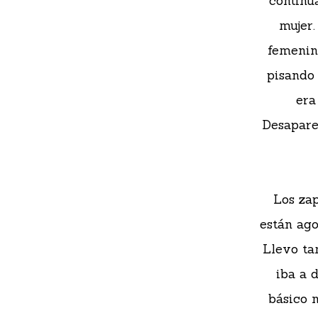
continú
mujer.
femenin
pisando
era
Desapare
Los zap
están ago
Llevo ta
iba a 
básico 