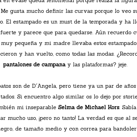
a en evasé queda fenomenal porque realza la figura
 Me gusta mucho definir las curvas porque lo veo s
o. El estampado es un must de la temporada y ha l
 fuerte y parece que para quedarse. Aún recuerdo 
 muy pequeña y mi madre llevaba estos estampado
cieron y han vuelto, como todas las modas. ¿Record
pantalones de campana
y las plataformas? jeje.
atos son de D´Angela, pero tiene ya un par de años
tados. Si encuentro algo similar os lo dejo por stori
mbién mi inseparable
Selma de Michael Kors
. Sabía
dar mucho uso, ¡pero no tanto! La verdad es que al s
negro, de tamaño medio y con correa para bandolera