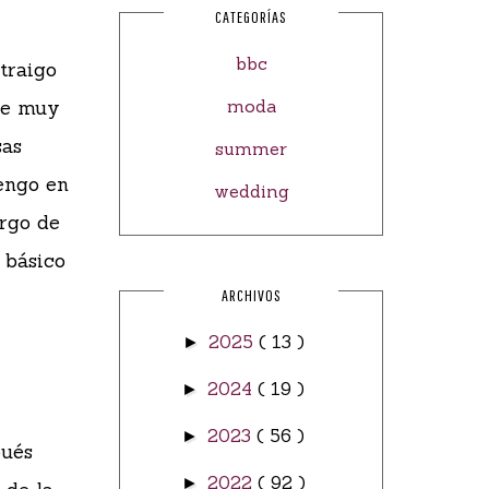
CATEGORÍAS
bbc
 traigo
ce muy
moda
sas
summer
engo en
wedding
argo de
 básico
ARCHIVOS
2025
( 13 )
►
2024
( 19 )
►
2023
( 56 )
►
pués
2022
( 92 )
►