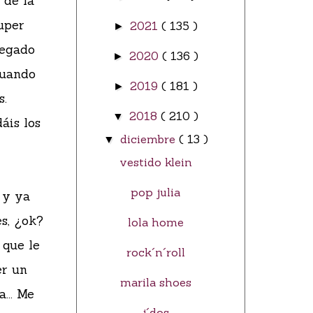
 de la
uper
2021
( 135 )
►
legado
2020
( 136 )
►
cuando
2019
( 181 )
►
s.
2018
( 210 )
▼
áis los
diciembre
( 13 )
▼
vestido klein
pop julia
 y ya
es, ¿ok?
lola home
 que le
rock´n´roll
er un
marila shoes
... Me
j´dos