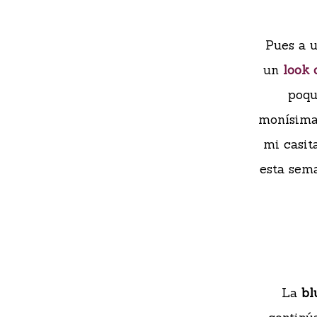
Pues a u
un
look 
poqu
monísimas
mi casit
esta sema
La
bl