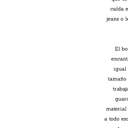
caída e
jeans o 
El bo
encanta
igual
tamaño p
trabaj
guard
material
a todo eso