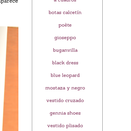
 aparece
botas calcetín
poète
gioseppo
buganvilla
black dress
blue leopard
mostaza y negro
vestido cruzado
gennia shoes
vestido plisado