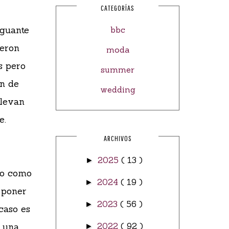
CATEGORÍAS
 guante
bbc
ieron
moda
s pero
summer
on de
wedding
llevan
e.
ARCHIVOS
2025
( 13 )
►
no como
2024
( 19 )
►
 poner
2023
( 56 )
►
caso es
y una
2022
( 92 )
►