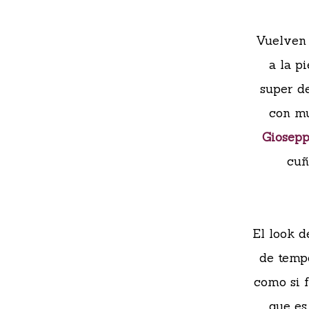
Vuelven 
a la p
super d
con mu
Giosep
cuñ
El look d
de temp
como si 
que es