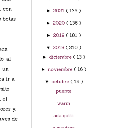
, con
2021
( 135 )
►
s botas
2020
( 136 )
►
2019
( 181 )
►
2018
( 210 )
▼
uen
diciembre
( 13 )
►
o, al
e un
noviembre
( 16 )
►
a ir a
octubre
( 19 )
▼
sito
puente
 el
warm
ores y,
ada gatti
laves de
a cuadros