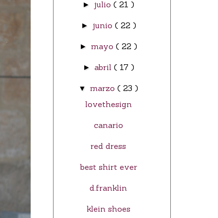
julio
( 21 )
►
junio
( 22 )
►
mayo
( 22 )
►
abril
( 17 )
►
marzo
( 23 )
▼
lovethesign
canario
red dress
best shirt ever
d.franklin
klein shoes