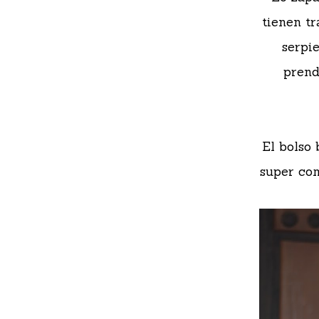
tienen tr
serpi
prend
El bolso
super com