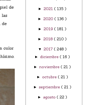
piel de
2021
( 135 )
►
 las
2020
( 136 )
►
n de
2019
( 181 )
►
2018
( 210 )
►
n color
2017
( 248 )
▼
chísimo.
diciembre
( 16 )
►
noviembre
( 21 )
►
octubre
( 21 )
►
septiembre
( 21 )
►
agosto
( 22 )
►