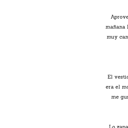
Aprove
mañana la
muy cans
El vest
era el m
me gus
Lo zapa