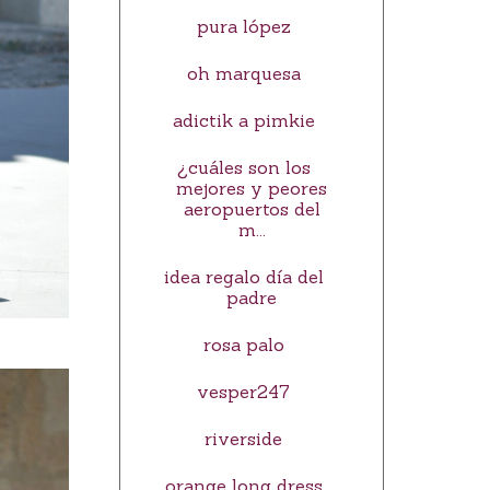
pura lópez
oh marquesa
adictik a pimkie
¿cuáles son los
mejores y peores
aeropuertos del
m...
idea regalo día del
padre
rosa palo
vesper247
riverside
orange long dress