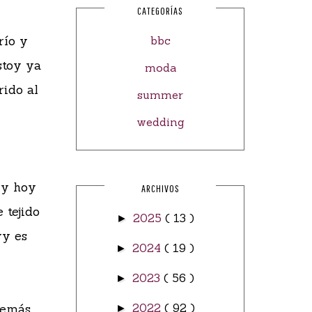
CATEGORÍAS
río y
bbc
stoy ya
moda
rido al
summer
wedding
 y hoy
ARCHIVOS
 tejido
2025
( 13 )
►
vy es
2024
( 19 )
►
2023
( 56 )
►
demás,
2022
( 92 )
►