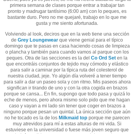
primera semana de clases porque entrar a trabajar tan
pronto y madrugar tantísimo (6:00 am) con lo peques, es
bastante duro. Pero no me quejaré, trabajo en lo que me
gusta y me siento afortunada.
Volviendo al look, deciros que en la web tiene una sección
de
Grey Loungewear
que viene genial para el típico
domingo que te pasas en casa haciendo cosas de limpieza
o plancha y también para cuando vamos al parque con los
peques. Otra de las secciones es la del
Co Ord Set
en la
que encontráis conjuntos de tejido muy cómodo y elástico
para salir a caminar por la típica ruta del colesterol de
nuestra ciudad, jeje. Yo algún día volveré a tener tiempo
para salir a dar un paseo sola y con ritmo. Mis paseos ahora
significan ir tirando de uno y con la otra cogida en brazos
porque se cansa... En fin, supongo que todo pasa y quizá lo
eche de menos, pero ahora mismo solo pido que me hagan
caso y vayan a mi lado sin tener que coger en brazos a
ninguno porque pesan un quintal. La única sección que aún
no he tocado es la de los
Milkmaid top
porque me parecen
muy atrevidos para mí a estas alturas de mi vida. Si
estuviese en la universidad o fuese más joven seguro que