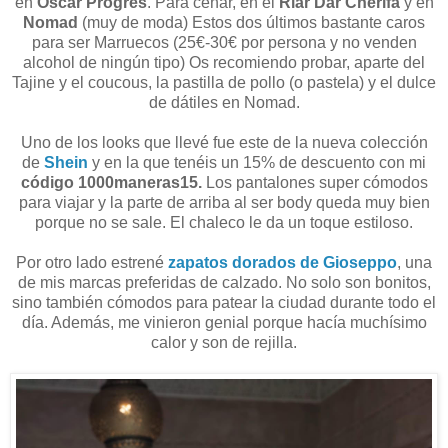
en
Oscar Progrès
. Para cenar, en el
Riar Dar Cherifa
y en
Nomad
(muy de moda) Estos dos últimos bastante caros
para ser Marruecos (25€-30€ por persona y no venden
alcohol de ningún tipo) Os recomiendo probar, aparte del
Tajine y el coucous, la pastilla de pollo (o pastela) y el dulce
de dátiles en Nomad.
Uno de los looks que llevé fue este de la nueva colección
de
Shein
y en la que tenéis un 15% de descuento con mi
código 1000maneras15.
Los pantalones super cómodos
para viajar y la parte de arriba al ser body queda muy bien
porque no se sale. El chaleco le da un toque estiloso.
Por otro lado estrené
zapatos dorados de Gioseppo
, una
de mis marcas preferidas de calzado. No solo son bonitos,
sino también cómodos para patear la ciudad durante todo el
día. Además, me vinieron genial porque hacía muchísimo
calor y son de rejilla.