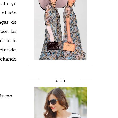
rato, yo
 el año
ngas de
 con las
í, no lo
inside,
nchando
ABOUT
ísimo