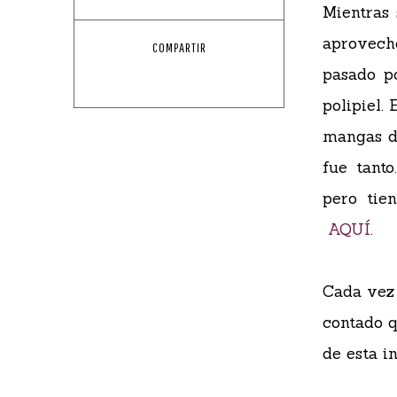
Mientras 
aprovech
COMPARTIR
pasado p
polipiel.
mangas de
fue tanto
pero tie
AQUÍ
.
Cada vez 
contado 
de esta i