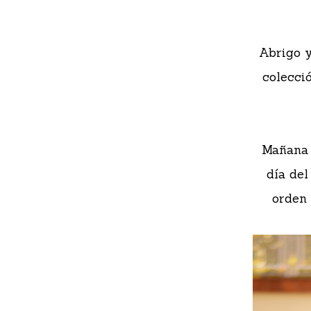
Abrigo y
colecci
Mañana p
día del
orden 