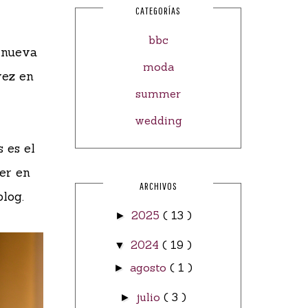
CATEGORÍAS
bbc
e nueva
moda
vez en
summer
wedding
 es el
er en
ARCHIVOS
log.
2025
( 13 )
►
2024
( 19 )
▼
agosto
( 1 )
►
julio
( 3 )
►