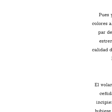
Pues 
colores a
par de
estre
calidad d
El volan
ceñid
incipie
hubiese