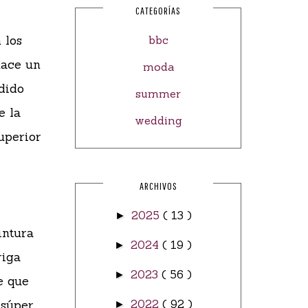
CATEGORÍAS
 los
bbc
hace un
moda
dido
summer
e la
wedding
uperior
ARCHIVOS
2025
( 13 )
►
intura
2024
( 19 )
►
riga
2023
( 56 )
►
e que
 súper
2022
( 92 )
►