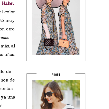
e
Hakei
el color
ltó muy
on otro
 esos
emás, al
s años.
llo de
ABOUT
, son de
montón,
 ya una
!