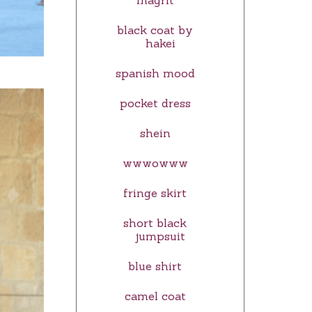
magrit
black coat by
hakei
spanish mood
pocket dress
shein
wwwowww
fringe skirt
short black
jumpsuit
blue shirt
camel coat