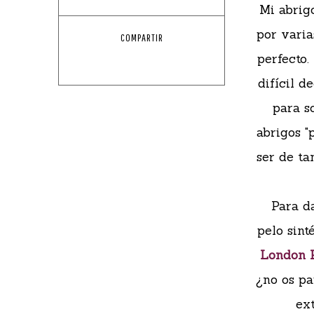
Mi abrig
por varia
COMPARTIR
perfecto.
difícil 
para s
abrigos "
ser de ta
Para da
pelo sint
London 
¿no os pa
ext