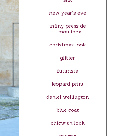
new year´s eve
infiny press de
moulinex
christmas look
glitter
futurista
leopard print
daniel wellington
blue coat
chicwish look