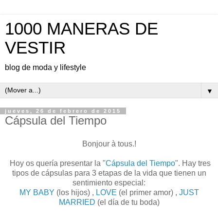
1000 MANERAS DE
VESTIR
blog de moda y lifestyle
▼
jueves, 26 de febrero de 2015
Cápsula del Tiempo
Bonjour à tous.!
Hoy os quería presentar la "
Cápsula del Tiempo
". Hay tres
tipos de cápsulas para 3 etapas de la vida que tienen un
sentimiento especial:
MY BABY
(los hijos) ,
LOVE
(el primer amor) ,
JUST
MARRIED
(el día de tu boda)