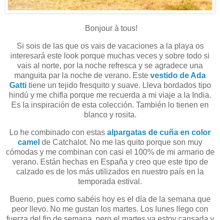
Bonjour à tous!
Si sois de las que os vais de vacaciones a la playa os
interesará este look porque muchas veces y sobre todo si
vais al norte, por la noche refresca y se agradece una
manguita par la noche de verano. Este
vestido de Ada
Gatti
tiene un tejido fresquito y suave. Lleva bordados tipo
hindú y me chifla porque me recuerda a mi viaje a la India.
Es la inspiración de esta colección. También lo tienen en
blanco y rosita.
Lo he combinado con estas
alpargatas de cuña en color
camel
de Catchalot. No me las quito porque son muy
cómodas y me combinan con casi el 100% de mi armario de
verano. Están hechas en España y creo que este tipo de
calzado es de los más utilizados en nuestro país en la
temporada estival.
Bueno, pues como sabéis hoy es el día de la semana que
peor llevo. No me gustan los martes. Los lunes llego con
fuerza del fin de semana, pero el martes ya estoy cansada y