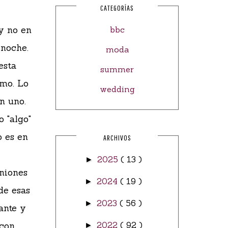
CATEGORÍAS
y no en
bbc
 noche.
moda
esta
summer
imo. Lo
wedding
n uno.
 "algo"
o es en
ARCHIVOS
2025
( 13 )
►
uniones
2024
( 19 )
►
de esas
2023
( 56 )
►
ante y
 con
2022
( 92 )
►