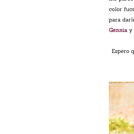
color fuc
para darl
Gennia
y 
Espero q