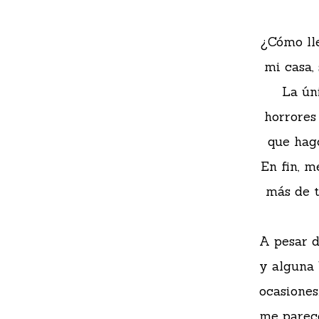
¿Cómo ll
mi casa,
La ún
horrores
que hago
En fin, m
más de t
A pesar d
y alguna 
ocasiones
me parece