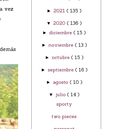
ta vez
2021
( 135 )
►
e
2020
( 136 )
▼
diciembre
( 15 )
►
noviembre
( 13 )
►
 Además
octubre
( 15 )
►
septiembre
( 16 )
►
agosto
( 10 )
►
julio
( 14 )
▼
sporty
two pieces
porronet