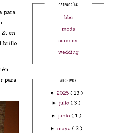
CATEGORÍAS
a para
bbc
o
moda
 Si en
summer
 brillo
wedding
bién
er para
ARCHIVOS
2025
( 13 )
▼
julio
( 3 )
►
junio
( 1 )
►
mayo
( 2 )
►