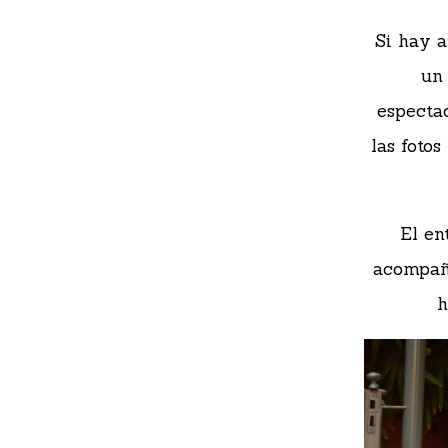
Si hay a
un
espectac
las fotos
El en
acompaña
h